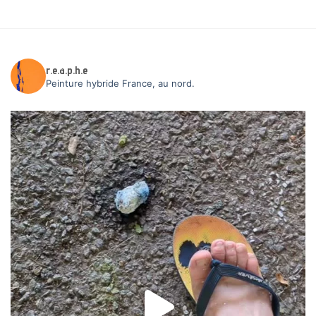
r.e.a.p.h.e
Peinture hybride
France, au nord.