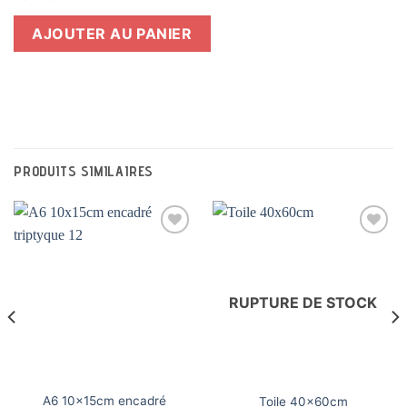
AJOUTER AU PANIER
PRODUITS SIMILAIRES
Ajouter
Ajouter
à la liste
à la liste
RUPTURE DE STOCK
de
de
souhaits
souhaits
A6 10x15cm encadré
Toile 40x60cm