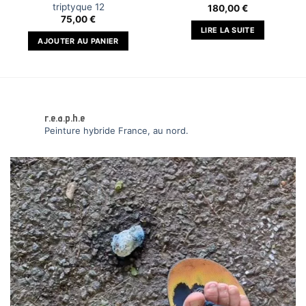
triptyque 12
180,00
€
75,00
€
LIRE LA SUITE
AJOUTER AU PANIER
r.e.a.p.h.e
Peinture hybride
France, au nord.