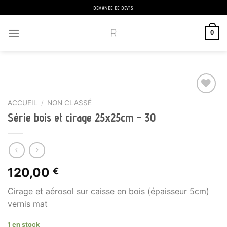
Passer
DEMANDE DE DEVIS
au
contenu
0
ACCUEIL
/
NON CLASSÉ
Série bois et cirage 25x25cm – 30
Ajouter
à la liste
de
souhaits
120,00
€
Cirage et aérosol sur caisse en bois (épaisseur 5cm)
vernis mat
1 en stock