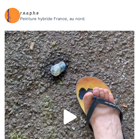
r.e.a.p.h.e
Peinture hybride
France, au nord.