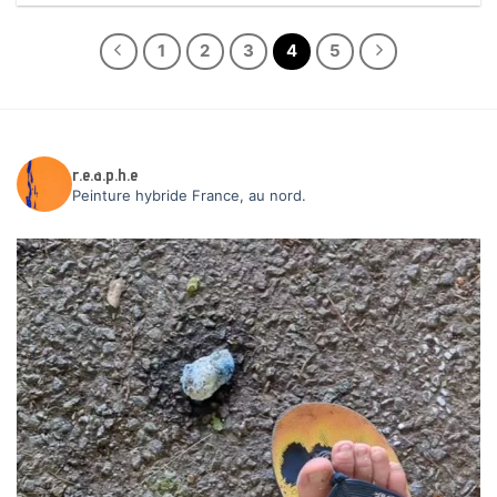
1
2
3
4
5
r.e.a.p.h.e
Peinture hybride
France, au nord.