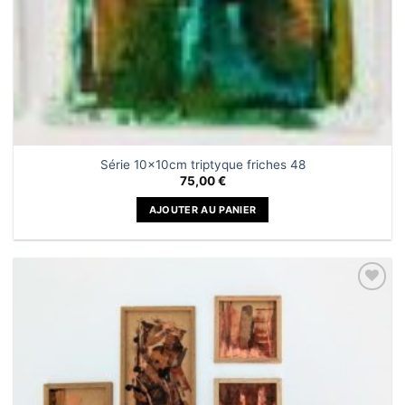
Série 10x10cm triptyque friches 48
75,00
€
AJOUTER AU PANIER
Ajouter
à la liste
de
souhaits