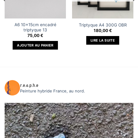
A6 10x15cm encadré
Triptyque A4 300G OBR
triptyque 13
180,00
€
75,00
€
LIRE LA SUITE
AJOUTER AU PANIER
r.e.a.p.h.e
Peinture hybride
France, au nord.