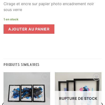
Cirage et encre sur papier photo encadrement noir
sous verre
1 en stock
AJOUTER AU PANIER
PRODUITS SIMILAIRES
Ajouter
Ajouter
à la liste
à la liste
RUPTURE DE STOCK
de
de
souhaits
souhaits