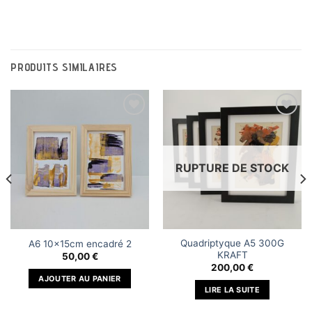
PRODUITS SIMILAIRES
Ajouter
Ajouter
à la liste
à la liste
RUPTURE DE STOCK
de
de
souhaits
souhaits
Quadriptyque A5 300G
A6 10x15cm encadré 2
KRAFT
50,00
€
200,00
€
AJOUTER AU PANIER
LIRE LA SUITE