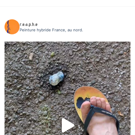
r.e.a.p.h.e
Peinture hybride
France, au nord.