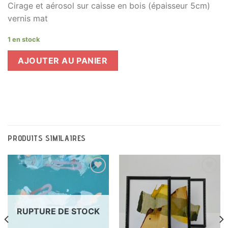
Cirage et aérosol sur caisse en bois (épaisseur 5cm)
vernis mat
1 en stock
AJOUTER AU PANIER
PRODUITS SIMILAIRES
Ajouter
Ajouter
à la liste
à la liste
RUPTURE DE STOCK
de
de
souhaits
souhaits