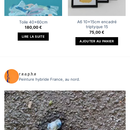
A6 10x15cm encadré
Toile 40x60cm
triptyque 15
180,00
€
75,00
€
LIRE LA SUITE
AJOUTER AU PANIER
r.e.a.p.h.e
Peinture hybride
France, au nord.